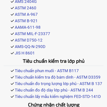
AMS 2404G
ĐO LƯỜNG
ASTM 2460
ASTM A-967
TÀI LIỆU
ASTM B-921
AAMA-611-98
ASTM MIL-F-23377
TIN TỨC
ASTM D750-12
AMS-QQ-N-290D
LIÊN HỆ
JIS H 8601
Tiêu chuẩn kiểm tra lớp phủ
Tiêu chuẩn phun muối - ASTM B117
Tiêu chuẩn kiểm tra độ bám dính - ASTM D3359
Tiêu chuẩn đo trọng lượng lớp phủ - ASTM B 137
Tiêu chuẩn đo độ dày lớp phủ - ASTM B 244
Tiêu chuẩn lấy mẫu kiểm nghiệm FED-STD-141D
Chứng nhận chất lượng