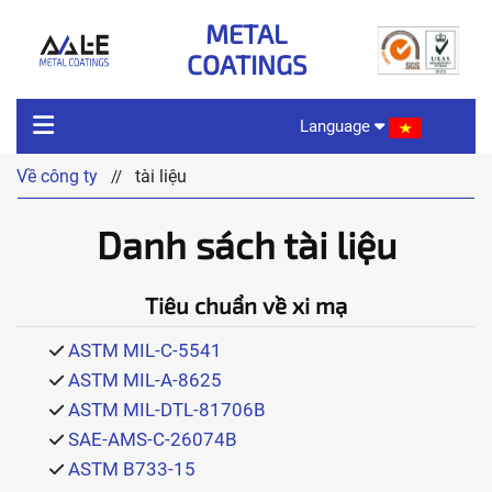
METAL
COATINGS
Language
Về công ty
tài liệu
//
VỀ CÔNG TY
Danh sách tài liệu
ĐẶC TÍNH SẢN PHẨM
Tiêu chuẩn về xi mạ
SẢN PHẨM
ASTM MIL-C-5541
ASTM MIL-A-8625
ASTM MIL-DTL-81706B
CÔNG NGHỆ
SAE-AMS-C-26074B
ASTM B733-15