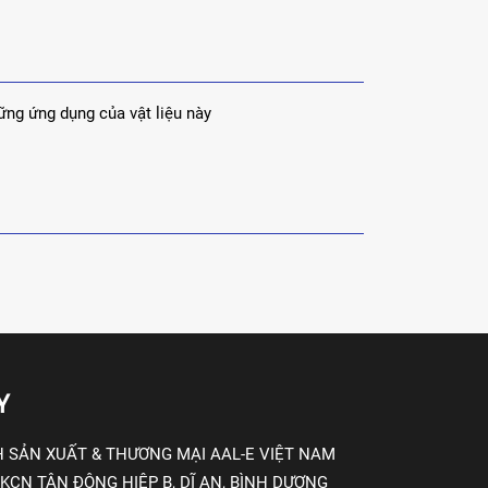
ững ứng dụng của vật liệu này
Y
 SẢN XUẤT & THƯƠNG MẠI AAL-E VIỆT NAM
 KCN TÂN ĐÔNG HIỆP B, DĨ AN, BÌNH DƯƠNG