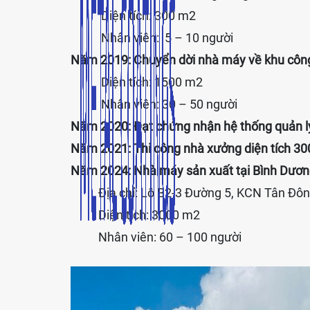
Diện tích: 300 m2
Nhân viên: 5 – 10 người
Năm 2019: Chuyển dời nhà máy về khu công
Diện tích: 1500 m2
Nhân viên: 30 – 50 người
Năm 2020: Đạt chứng nhận hệ thống quản lý
Năm 2021: Thi công nhà xưởng diện tích 3
Năm 2024: Nhà máy sản xuất tại Bình Dươ
Địa chỉ: Lô B2-3 Đường 5, KCN Tân Đôn
Diện tích: 3000 m2
Nhân viên: 60 – 100 người