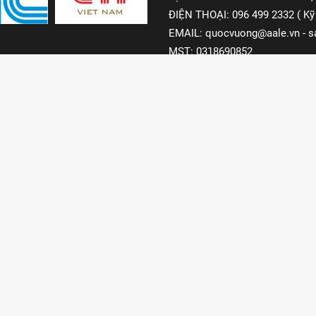
ĐIỆN THOẠI:
096 499 2332 ( Kỹ 
EMAIL:
quocvuong@aale.vn
-
s
MST:
0318690852