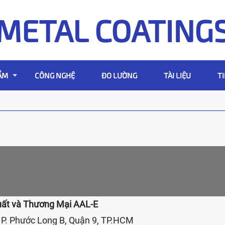
METAL COATING
ẨM
CÔNG NGHỆ
ĐO LƯỜNG
TÀI LIỆU
T
ất và Thương Mại AAL-E
P. Phước Long B, Quận 9, TP.HCM