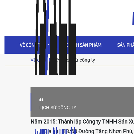
VỀ CÔNG TY
ĐẶC TÍNH SẢN PHẨM
SẢN PH
Về công ty
Lịch sử công ty
//
LỊCH SỬ CÔNG TY
Năm 2015: Thành lập Công ty TNHH Sản Xu
Địa chỉ: 18/60 Đường Tăng Nhơn Phú, 