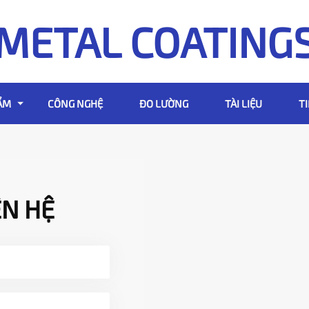
METAL COATING
ẨM
CÔNG NGHỆ
ĐO LƯỜNG
TÀI LIỆU
T
ÊN HỆ