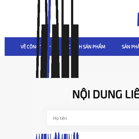
VỀ CÔNG TY
ĐẶC TÍNH SẢN PHẨM
SẢN PH
NỘI DUNG LI