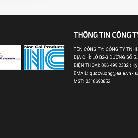
THÔNG TIN CÔNG T
TÊN CÔNG TY:
CÔNG TY TNHH
ĐỊA CHỈ:
LÔ B2-3 ĐƯỜNG SỐ 5,
ĐIỆN THOẠI:
096 499 2332 ( Kỹ 
EMAIL:
quocvuong@aale.vn
-
s
MST:
0318690852