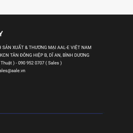
Y
 SẢN XUẤT & THƯƠNG MẠI AAL-E VIỆT NAM
 KCN TÂN ĐÔNG HIỆP B, DĨ AN, BÌNH DƯƠNG
Thuật ) - 090 952 0707 ( Sales )
ales@aale.vn