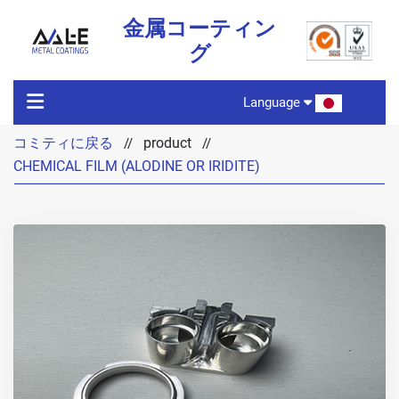
金属コーティン
グ
Language
コミティに戻る
product
//
//
コミティに戻る
CHEMICAL FILM (ALODINE OR IRIDITE)
製品の特徴
製品
テクノロジー