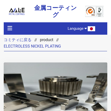
金属コーティン
グ
Language
コミティに戻る
product
//
//
コミティに戻る
ELECTROLESS NICKEL PLATING
製品の特徴
製品
テクノロジー