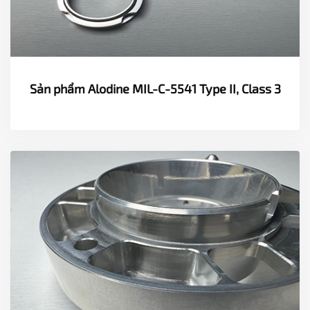
ĐO LƯỜNG
TÀI LIỆU
Sản phẩm Alodine MIL-C-5541 Type II, Class 3
TIN TỨC
LIÊN HỆ