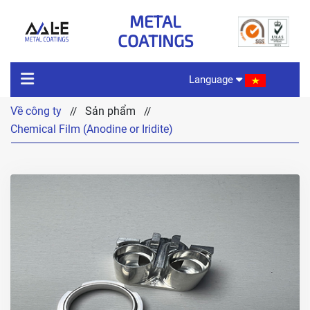
METAL
COATINGS
Language
Về công ty
Sản phẩm
//
//
VỀ CÔNG TY
Chemical Film (Anodine or Iridite)
ĐẶC TÍNH SẢN PHẨM
SẢN PHẨM
CÔNG NGHỆ