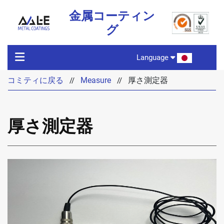
金属コーティン
グ
Language
コミティに戻る
Measure
厚さ測定器
//
//
コミティに戻る
厚さ測定器
製品の特徴
製品
テクノロジー